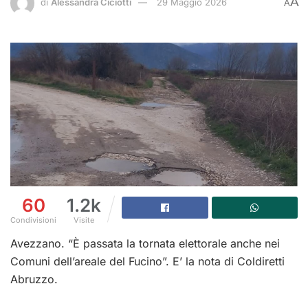
A
di
Alessandra Ciciotti
29 Maggio 2026
A
60
1.2k
Condivisioni
Visite
Avezzano. “È passata la tornata elettorale anche nei
Comuni dell’areale del Fucino”. E’ la nota di Coldiretti
Abruzzo.