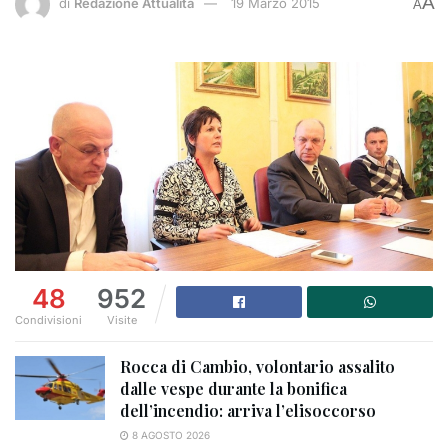
A
di
Redazione Attualità
19 Marzo 2015
A
48
952
Condivisioni
Visite
Rocca di Cambio, volontario assalito
dalle vespe durante la bonifica
dell’incendio: arriva l’elisoccorso
8 AGOSTO 2026