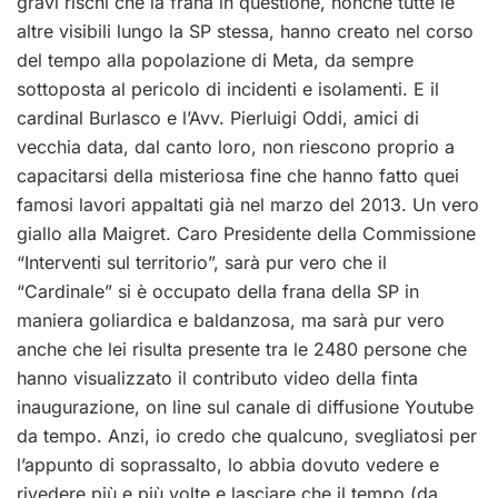
gravi rischi che la frana in questione, nonché tutte le
altre visibili lungo la SP stessa, hanno creato nel corso
del tempo alla popolazione di Meta, da sempre
sottoposta al pericolo di incidenti e isolamenti. E il
cardinal Burlasco e l’Avv. Pierluigi Oddi, amici di
vecchia data, dal canto loro, non riescono proprio a
capacitarsi della misteriosa fine che hanno fatto quei
famosi lavori appaltati già nel marzo del 2013. Un vero
giallo alla Maigret. Caro Presidente della Commissione
“Interventi sul territorio”, sarà pur vero che il
“Cardinale” si è occupato della frana della SP in
maniera goliardica e baldanzosa, ma sarà pur vero
anche che lei risulta presente tra le 2480 persone che
hanno visualizzato il contributo video della finta
inaugurazione, on line sul canale di diffusione Youtube
da tempo. Anzi, io credo che qualcuno, svegliatosi per
l’appunto di soprassalto, lo abbia dovuto vedere e
rivedere più e più volte e lasciare che il tempo (da