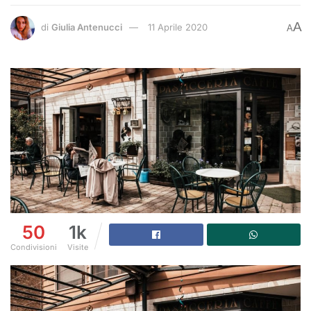
A
di
Giulia Antenucci
11 Aprile 2020
A
50
1k
Condivisioni
Visite