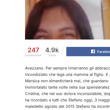
247
4.9k
Facebo
Condivisioni
Visite
Avezzano. Per sempre rimarranno gli abbracci. 
incondiziato che lega una mamma al figlio. E p
Marsica non dimenticherà mai, che guardano l’
immortalato tante volte nella sua spensierat
Cristina, che nel suo dolore inconsolabile, d
ha ricordato a tutti che Stefano oggi, 3 mag
maledetto agosto del 2015 Stefano ha incont