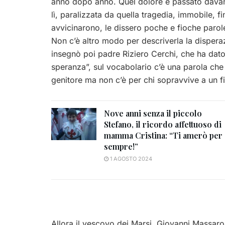
anno dopo anno. Quel dolore è passato davanti
lì, paralizzata da quella tragedia, immobile, f
avvicinarono, le dissero poche e fioche parole
Non c’è altro modo per descriverla la dispera
insegnò poi padre Riziero Cerchi, che ha dato vi
speranza”, sul vocabolario c’è una parola che
genitore ma non c’è per chi sopravvive a un fi
Nove anni senza il piccolo
Stefano, il ricordo affettuoso di
mamma Cristina: “Ti amerò per
sempre!”
1 AGOSTO 2024
Allora il vescovo dei Marsi, Giovanni Massaro,