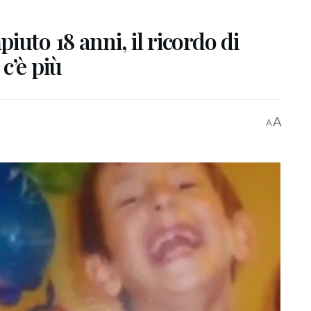
uto 18 anni, il ricordo di
c’è più
A
A