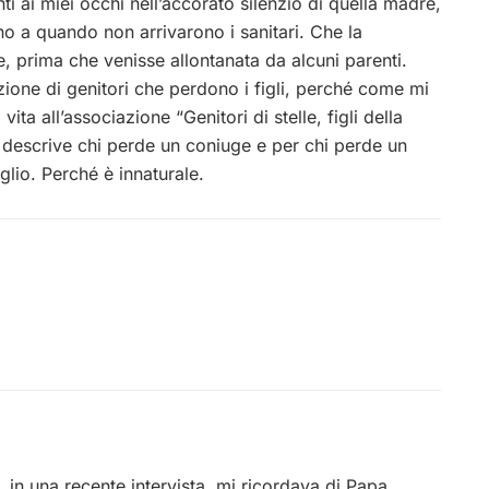
 ai miei occhi nell’accorato silenzio di quella madre,
ino a quando non arrivarono i sanitari. Che la
, prima che venisse allontanata da alcuni parenti.
zione di genitori che perdono i figli, perché come mi
ta all’associazione “Genitori di stelle, figli della
 descrive chi perde un coniuge e per chi perde un
glio. Perché è innaturale.
 in una recente intervista, mi ricordava di Papa