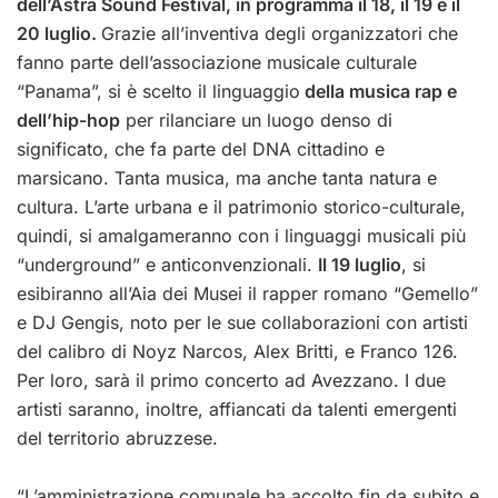
dell’Astra Sound Festival, in programma il 18, il 19 e il
20 luglio.
Grazie all’inventiva degli organizzatori che
fanno parte dell’associazione musicale culturale
“Panama”, si è scelto il linguaggio
della musica rap e
dell’hip-hop
per rilanciare un luogo denso di
significato, che fa parte del DNA cittadino e
marsicano. Tanta musica, ma anche tanta natura e
cultura. L’arte urbana e il patrimonio storico-culturale,
quindi, si amalgameranno con i linguaggi musicali più
“underground” e anticonvenzionali.
Il 19 luglio
, si
esibiranno all’Aia dei Musei il rapper romano “Gemello”
e DJ Gengis, noto per le sue collaborazioni con artisti
del calibro di Noyz Narcos, Alex Britti, e Franco 126.
Per loro, sarà il primo concerto ad Avezzano. I due
artisti saranno, inoltre, affiancati da talenti emergenti
del territorio abruzzese.
“L’amministrazione comunale ha accolto fin da subito e