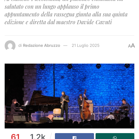
salutato con un lungo applauso il primo
appuntamento della rassegna giunta alla sua quinta
edizione e diretta dal maestro Davide Cavuti
A
di
Redazione Abruzzo
21 Luglio 2025
A
61
1.2k