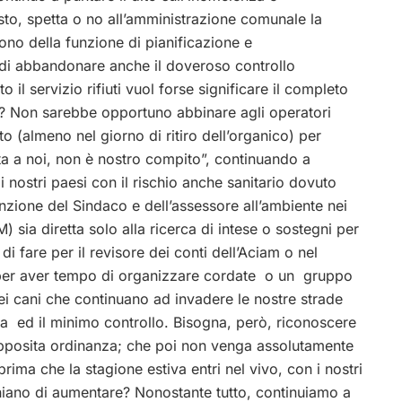
sto, spetta o no all’amministrazione comunale la
no della funzione di pianificazione e
di abbandonare anche il doveroso controllo
 il servizio rifiuti vuol forse significare il completo
ri? Non sarebbe opportuno abbinare agli operatori
o (almeno nel giorno di ritiro dell’organico) per
petta a noi, non è nostro compito”, continuando a
nostri paesi con il rischio anche sanitario dovuto
tenzione del Sindaco e dell’assessore all’ambiente nei
 sia diretta solo alla ricerca di intese o sostegni per
 fare per il revisore dei conti dell’Aciam o nel
M per aver tempo di organizzare cordate o un gruppo
ei cani che continuano ad invadere le nostre strade
ca ed il minimo controllo. Bisogna, però, riconoscere
apposita ordinanza; che poi non venga assolutamente
ma che la stagione estiva entri nel vivo, con i nostri
hiano di aumentare? Nonostante tutto, continuiamo a