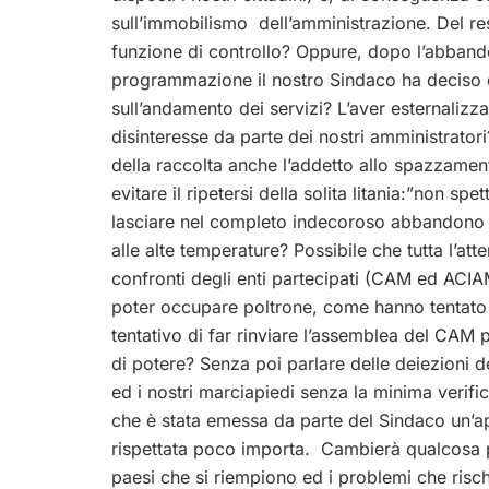
sull’immobilismo dell’amministrazione. Del re
funzione di controllo? Oppure, dopo l’abbando
programmazione il nostro Sindaco ha deciso 
sull’andamento dei servizi? L’aver esternalizzato
disinteresse da parte dei nostri amministrato
della raccolta anche l’addetto allo spazzament
evitare il ripetersi della solita litania:”non s
lasciare nel completo indecoroso abbandono i 
alle alte temperature? Possibile che tutta l’at
confronti degli enti partecipati (CAM ed ACIAM)
poter occupare poltrone, come hanno tentato di
tentativo di far rinviare l’assemblea del CA
di potere? Senza poi parlare delle deiezioni d
ed i nostri marciapiedi senza la minima verifi
che è stata emessa da parte del Sindaco un’
rispettata poco importa. Cambierà qualcosa pri
paesi che si riempiono ed i problemi che risc