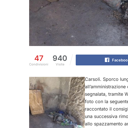
47
940
Faceboo
Condivisioni
Visite
Carsoli. Sporco lun
all’amministrazione 
segnalata, tramite W
foto con la seguente
raccontato il consi
una successiva rimoz
allo spazzamento an