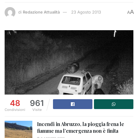
A
di
Redazione Attualità
23 Agosto 2013
A
48
961
Condivisioni
Visite
Incendi in Abruzzo, la pioggia frena le
fiamme ma l’emergenza non è finita