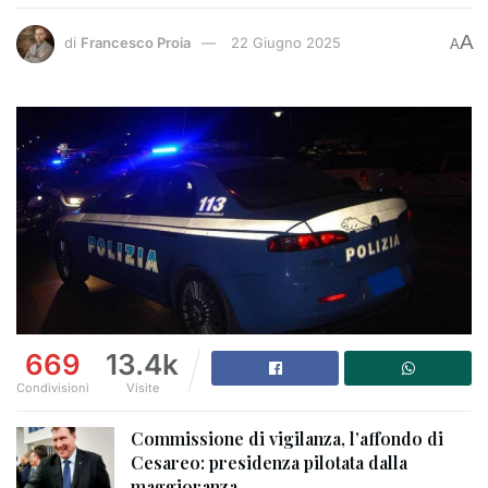
A
di
Francesco Proia
22 Giugno 2025
A
669
13.4k
Condivisioni
Visite
Commissione di vigilanza, l’affondo di
Cesareo: presidenza pilotata dalla
maggioranza