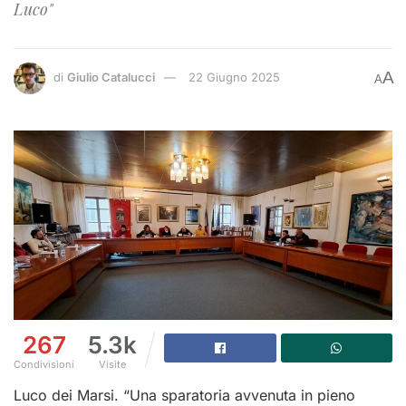
Luco"
A
di
Giulio Catalucci
22 Giugno 2025
A
267
5.3k
Condivisioni
Visite
Luco dei Marsi. “Una sparatoria avvenuta in pieno