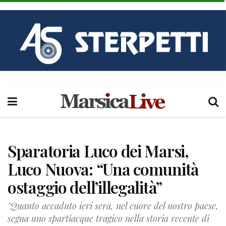
Sparatoria Luco dei Marsi,
Luco Nuova: “Una comunità
ostaggio dell’illegalità”
"Quanto accaduto ieri sera, nel cuore del nostro paese,
segna uno spartiacque tragico nella storia recente di