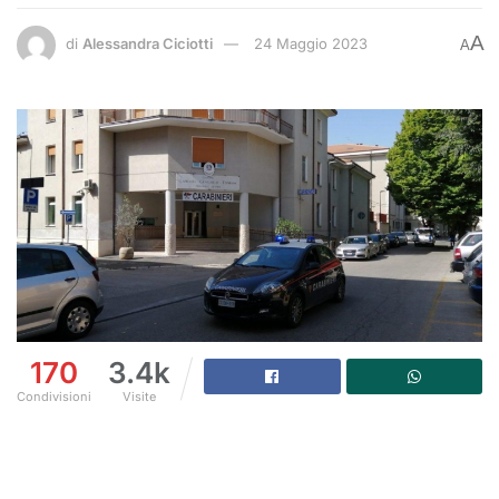
A
di
Alessandra Ciciotti
24 Maggio 2023
A
170
3.4k
Condivisioni
Visite