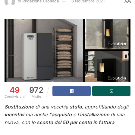
A
di
Redazione Cronaca
18 Novembre 2021
A
49
972
Condivisioni
Visite
Sostituzione
di una vecchia
stufa
, approfittando degli
incentivi
ma anche l’
acquisto
e l’
installazione
di una
nuova, con lo
sconto del 50 per cento in fattura
.