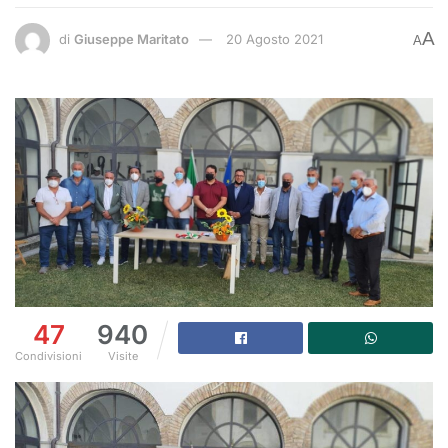
A
di
Giuseppe Maritato
20 Agosto 2021
A
47
940
Condivisioni
Visite