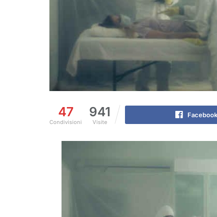
47
941
Faceboo
Condivisioni
Visite