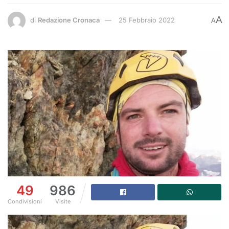
A
di
Redazione Cronaca
25 Febbraio 2022
A
49
986
Condivisioni
Visite