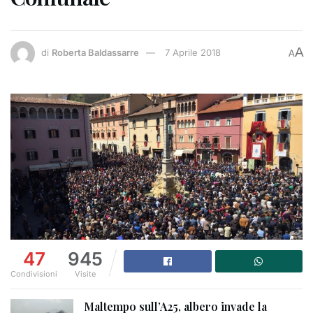
A
di
Roberta Baldassarre
7 Aprile 2018
A
47
945
Condivisioni
Visite
Maltempo sull’A25, albero invade la