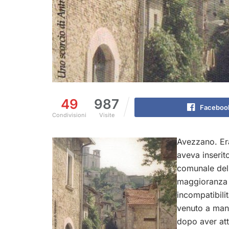
49
987
Faceboo
Condivisioni
Visite
Avezzano. Era
aveva inserito
comunale della
maggioranza 
incompatibili
venuto a manc
dopo aver att