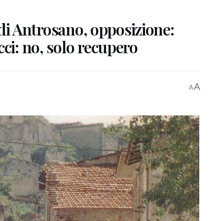
g di Antrosano, opposizione:
ci: no, solo recupero
A
A