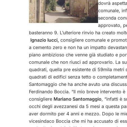
dovrà aspetta
comunale, infa
seconda conv
approvato, pe
basteranno 9. L’ulteriore rinvio ha creato mol
Ignazio Iucci,
consigliere comunale e promotor
a cemento zero e non ha un impatto devastante 
piano ambizioso che venne già studiato e por
comunale che non riuscì ad approvarlo. La sup
quadrati, quella pre esistente di 59mila metr
quadrati di edifici senza tetto o completamente
Santomaggio che ha anche avuto una discussio
Ferdinando Boccia. “Il mio breve intervento è 
consigliere
Mariano Santomaggio
, “infatti è
occhi degli avezzanesi da 5 mesi a questa par
aver dormito per 4 anni e mezzo. Dopo le mie 
vicesindaco Boccia che mi ha accusato di esser