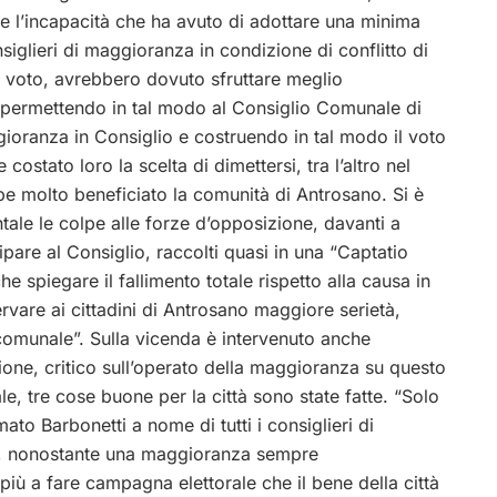
 e l’incapacità che ha avuto di adottare una minima
iglieri di maggioranza in condizione di conflitto di
l voto, avrebbero dovuto sfruttare meglio
e permettendo in tal modo al Consiglio Comunale di
ioranza in Consiglio e costruendo in tal modo il voto
ostato loro la scelta di dimettersi, tra l’altro nel
be molto beneficiato la comunità di Antrosano. Si è
ale le colpe alle forze d’opposizione, davanti a
cipare al Consiglio, raccolti quasi in una “Captatio
 spiegare il fallimento totale rispetto alla causa in
ervare ai cittadini di Antrosano maggiore serietà,
comunale”. Sulla vicenda è intervenuto anche
ione, critico sull’operato della maggioranza su questo
e, tre cose buone per la città sono state fatte. “Solo
ato Barbonetti a nome di tutti i consiglieri di
he, nonostante una maggioranza sempre
iù a fare campagna elettorale che il bene della città