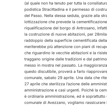
(al quale non ha tenuto per tutta la consiliatu
podistica Stracittadina e il permesso di cost
del Passo. Nella stessa seduta, grazie alla stra
lottizzazione che prevede la cementificazione
riqualificazione del borgo di Antrosano, infatt
la costruzione di nuove abitazioni, per 28mil
raddoppio della superficie cementificata dell
meriterebbe più attenzione con piani di recupe
che riguardino le vecchie abitazioni e la risi
traggano origine dalle tradizioni e dal patri
messo in mostra nel passato. La maggioranz
questo discutibile, proverà a farlo riapprovare
comunale, sabato 29 aprile. Una data che rite
27 aprile che sterilizza l’azione delle ammini
amministrazione e casi urgenti. Poiché la ce
è ordinaria amministrazione, ed è soprattutto 
comunale di Avezzano, vogliamo rassicurare la