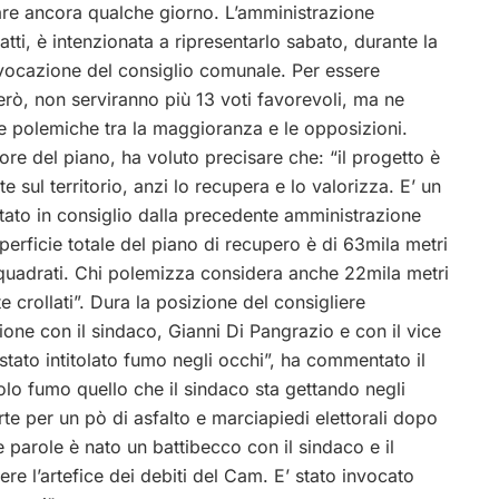
re ancora qualche giorno. L’amministrazione
tti, è intenzionata a ripresentarlo sabato, durante la
ocazione del consiglio comunale. Per essere
rò, non serviranno più 13 voti favorevoli, ma ne
te polemiche tra la maggioranza e le opposizioni.
e del piano, ha voluto precisare che: “il progetto è
sul territorio, anzi lo recupera e lo valorizza. E’ un
tato in consiglio dalla precedente amministrazione
erficie totale del piano di recupero è di 63mila metri
i quadrati. Chi polemizza considera anche 22mila metri
 crollati”. Dura la posizione del consigliere
ne con il sindaco, Gianni Di Pangrazio e con il vice
stato intitolato fumo negli occhi”, ha commentato il
 solo fumo quello che il sindaco sta gettando negli
te per un pò di asfalto e marciapiedi elettorali dopo
parole è nato un battibecco con il sindaco e il
e l’artefice dei debiti del Cam. E’ stato invocato