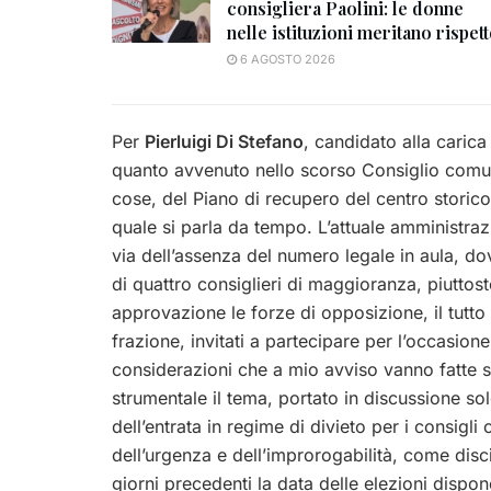
consigliera Paolini: le donne
nelle istituzioni meritano rispet
6 AGOSTO 2026
Per
Pierluigi Di Stefano
, candidato alla carica
quanto avvenuto nello scorso Consiglio comuna
cose, del Piano di recupero del centro storico
quale si parla da tempo. L’attuale amministra
via dell’assenza del numero legale in aula, dovu
di quattro consiglieri di maggioranza, piutto
approvazione le forze di opposizione, il tutto 
frazione, invitati a partecipare per l’occasion
considerazioni che a mio avviso vanno fatte 
strumentale il tema, portato in discussione sol
dell’entrata in regime di divieto per i consigli
dell’urgenza e dell’improrogabilità, come disc
giorni precedenti la data delle elezioni dispon