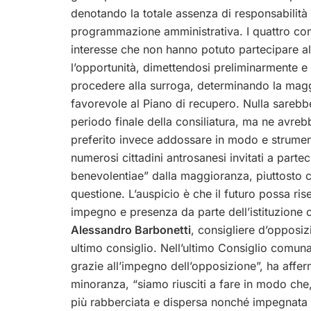
denotando la totale assenza di responsabilità
programmazione amministrativa. I quattro cons
interesse che non hanno potuto partecipare a
l’opportunità, dimettendosi preliminarmente 
procedere alla surroga, determinando la magg
favorevole al Piano di recupero. Nulla sarebbe c
periodo finale della consiliatura, ma ne avreb
preferito invece addossare in modo e strument
numerosi cittadini antrosanesi invitati a parte
benevolentiae” dalla maggioranza, piuttosto che
questione. L’auspicio è che il futuro possa ris
impegno e presenza da parte dell’istituzione 
Alessandro Barbonetti
, consigliere d’opposiz
ultimo consiglio. Nell’ultimo Consiglio comunal
grazie all’impegno dell’opposizione”, ha afferm
minoranza, “siamo riusciti a fare in modo c
più rabberciata e dispersa nonché impegnata p