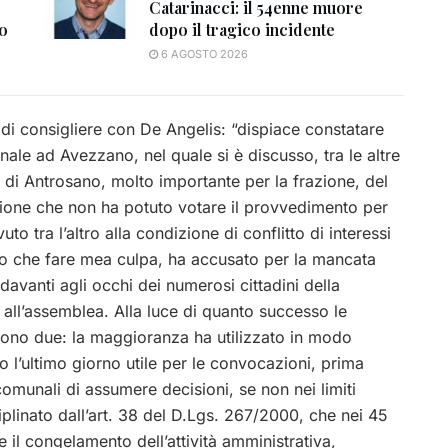
Catarinacci: il 54enne muore
to
dopo il tragico incidente
6 AGOSTO 2026
 di consigliere con De Angelis: “dispiace constatare
le ad Avezzano, nel quale si è discusso, tra le altre
 di Antrosano, molto importante per la frazione, del
zione che non ha potuto votare il provvedimento per
to tra l’altro alla condizione di conflitto di interessi
sto che fare mea culpa, ha accusato per la mancata
davanti agli occhi dei numerosi cittadini della
e all’assemblea. Alla luce di quanto successo le
sono due: la maggioranza ha utilizzato in modo
o l’ultimo giorno utile per le convocazioni, prima
 comunali di assumere decisioni, se non nei limiti
iplinato dall’art. 38 del D.Lgs. 267/2000, che nei 45
e il congelamento dell’attività amministrativa,