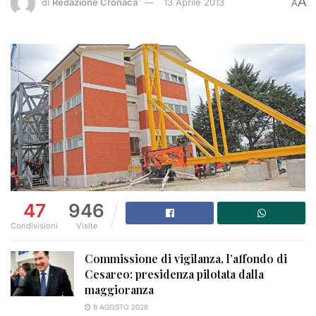
A
di
Redazione Cronaca
13 Aprile 2013
A
47
946
Condivisioni
Visite
Commissione di vigilanza, l’affondo di
Cesareo: presidenza pilotata dalla
maggioranza
8 AGOSTO 2026