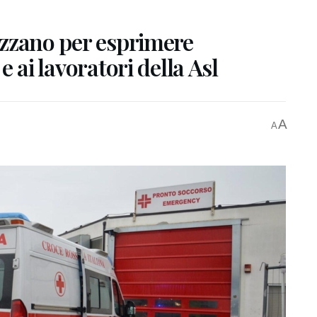
vezzano per esprimere
 e ai lavoratori della Asl
A
A