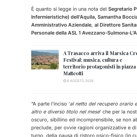
È quanto si legge in una nota del
Segretario P
Infermieristiche) dell’Aquila, Samantha Bocci
Amministrativo Aziendale
,
al Direttore Sanit
Personale della ASL 1 Avezzano-Sulmona-L’A
A Trasacco arriva il Marsica Cr
Festival: musica, cultura e
territorio protagonisti in piazza
Matteotti
8 AGOSTO 2026
“A parte l’inciso ‘
al netto del recupero orario
altro e diverso titolo nel mese
’ che per la nos
oscuro, sibillino ed incomprensibile, se non
preclude, per ovvie ragioni organizzative e di c
turno, della pausa di ristoro psico-fisico (in 