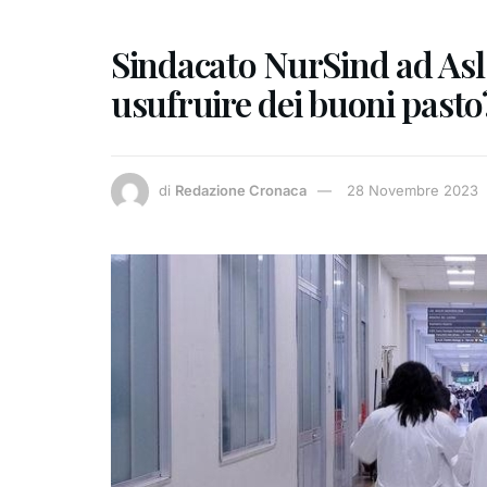
Sindacato NurSind ad Asl 1
usufruire dei buoni pasto
di
Redazione Cronaca
28 Novembre 2023