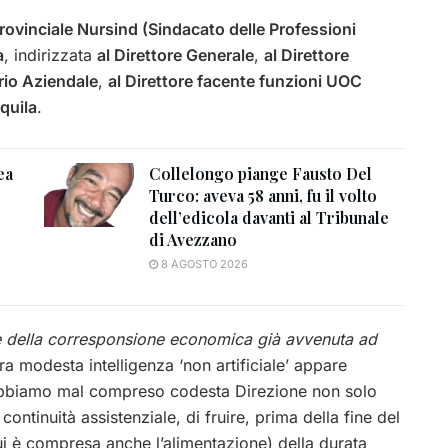
rovinciale Nursind (Sindacato delle Professioni
a
, indirizzata
al Direttore Generale
,
al Direttore
ario Aziendale
,
al Direttore facente funzioni UOC
quila
.
ea
Collelongo piange Fausto Del
Turco: aveva 58 anni, fu il volto
dell’edicola davanti al Tribunale
di Avezzano
8 AGOSTO 2026
 e della corresponsione economica già avvenuta ad
tra modesta intelligenza ‘non artificiale’ appare
 abbiamo mal compreso codesta Direzione non solo
ontinuità assistenziale, di fruire, prima della fine del
cui è compresa anche l’alimentazione) della durata