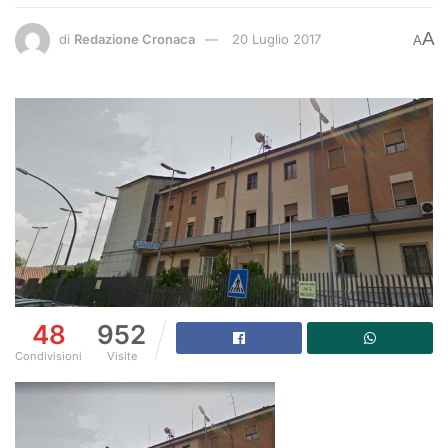
A
di
Redazione Cronaca
20 Luglio 2017
A
48
952
Condivisioni
Visite