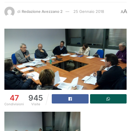
A
di
Redazione Avezzano 2
25 Gennaio 2018
A
47
945
Condivisioni
Visite