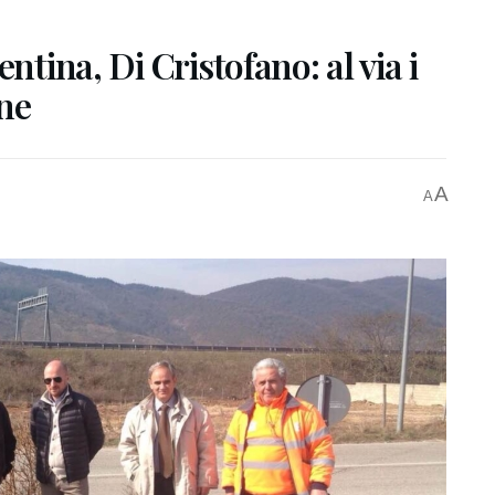
ntina, Di Cristofano: al via i
one
A
A