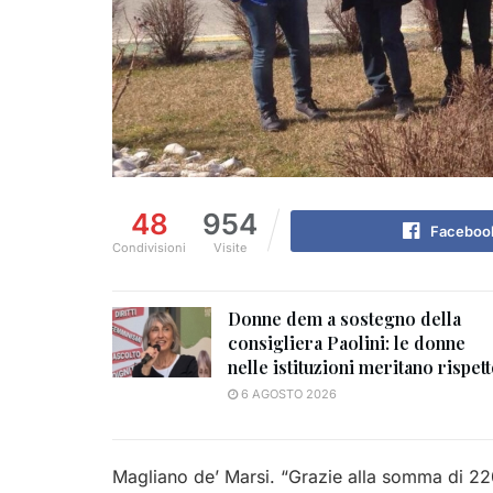
48
954
Faceboo
Condivisioni
Visite
Donne dem a sostegno della
consigliera Paolini: le donne
nelle istituzioni meritano rispet
6 AGOSTO 2026
Magliano de’ Marsi. “Grazie alla somma di 220