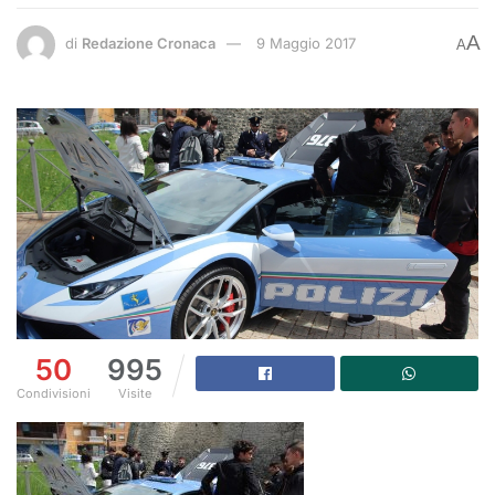
A
di
Redazione Cronaca
9 Maggio 2017
A
50
995
Condivisioni
Visite