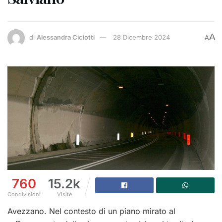
A
di
Alessandra Ciciotti
28 Dicembre 2024
A
760
15.2k
Condivisioni
Visite
Avezzano. Nel contesto di un piano mirato al