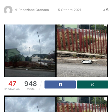
A
di
Redazione Cronaca
5 Ottobre 2021
A
47
948
Condivisioni
Visite