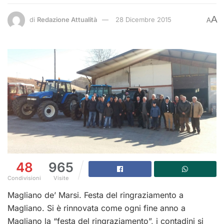
A
di
Redazione Attualità
28 Dicembre 2015
A
48
965
Condivisioni
Visite
Magliano de’ Marsi. Festa del ringraziamento a
Magliano. Si è rinnovata come ogni fine anno a
Magliano la “festa del ringraziamento”, i contadini si