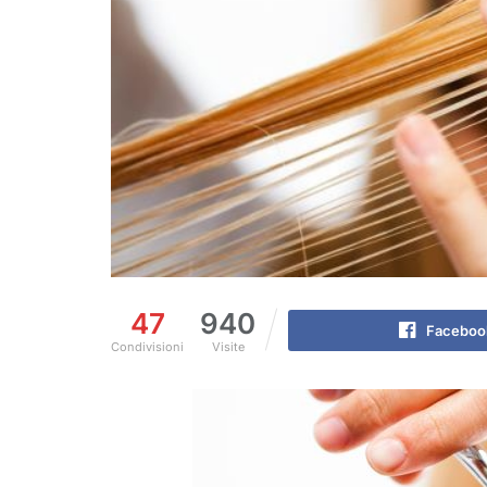
47
940
Faceboo
Condivisioni
Visite