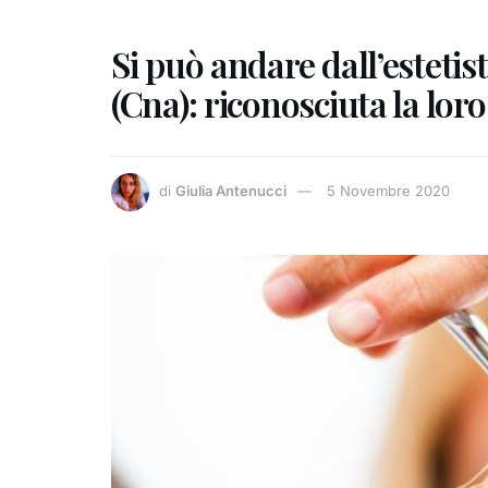
Si può andare dall’estetist
(Cna): riconosciuta la lor
di
Giulia Antenucci
5 Novembre 2020