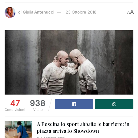
A
di
Giulia Antenucci
23 Ottobre 2018
A
47
938
Condivisioni
Visite
A Pescina lo sport abbatte le barriere: in
piazza arriva lo Showdown