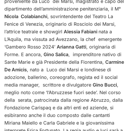
proveniente da Luco dei Marsi, magistrato e capo del
dipartimento dell’amministrazione penitenziaria, il M°
Nicola Colabianchi
, sovrintendente del Teatro La
Fenice di Venezia, originario di Rosciolo dei Marsi,
l’attrice teatrale e showgirl
Alessia Fabiani
nata a
L’Aquila, ma vissuta ad Avezzano, la chef emergente
‘Gambero Rosso 2024’
Arianna Gatti
, originaria di
Forme. E ancora,
Gino Salica
, imprenditore nativo di
Sante Marie e già Presidente della Fiorentina,
Carmine
De Amicis
, nato a Luco dei Marsi e londinese di
adozione, ballerino, coreografo, regista ed il social
media manager, scrittore e divulgatore
Gino Bucci
,
meglio noto come ‘l’Abruzzese fuori sede’. Nel corso
della serata, patrocinata dalla regione Abruzzo, dalla
Fondazione Carispaq e da altri enti ed aziende, si
esibiranno anche il duo composto dalle cantanti
Miriana Maiello e Carla Gabriele e la giovanissima
interprete Erica Fortunato. La regia audio e luci sarà a