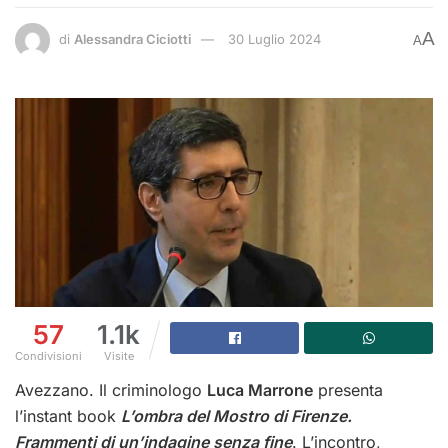
A
di
Alessandra Ciciotti
30 Luglio 2024
A
57
1.1k
Condivisioni
Visite
Avezzano. Il criminologo
Luca Marrone
presenta
l’instant book
L’ombra del Mostro di Firenze.
Frammenti di un’indagine senza fine
. L’incontro,