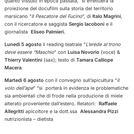
quanto vissuto in epoca passata, si effettuerà la
proiezione del docufilm sulla storia del territorio
marsicano “
Il Pescatore del Fucino
”, di
Italo Magrini
,
con il ricercatore e saggista
Sergio Iacoboni
e il
giornalista
Eliseo Palmieri.
Lunedì 5 agosto
il reading teatrale “
L’erede al trono
deve essere “Maschio
” con
Luisa Novorio
(voce) &
Thierry Valentini
(sax); testo di
Tamara Calliope
Macera
.
Martedì 6 agosto
con il convegno sull’apicultura “
il
volo dell’ape
”
“si porterà in evidenza le problematiche
sia ambientali che di frode nella produzione di miele
alterato proveniente dall’estero. Relatori:
Raffaele
Allegritti
apicoltore e la dott.ssa
Alessandra Pizzi
nutrizionista – dietista