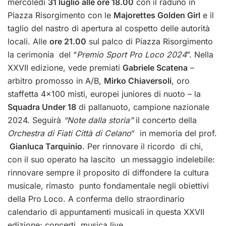
mercoledì
31 luglio alle ore 18.00
con il raduno in
Piazza Risorgimento con le
Majorettes Golden Girl
e il
taglio del nastro di apertura al cospetto delle autorità
locali. Alle
ore 21.00
sul palco di Piazza Risorgimento
la cerimonia del “
Premio Sport Pro Loco 2024
”. Nella
XXVII edizione, vede premiati
Gabriele Scatena
–
arbitro promosso in A/B,
Mirko Chiaversoli
, oro
staffetta 4×100 misti, europei juniores di nuoto – la
Squadra Under 18
di pallanuoto, campione nazionale
2024. Seguirà
“Note dalla storia”
il concerto della
Orchestra di Fiati Città di Celano
” in memoria del prof.
Gianluca Tarquinio
. Per rinnovare il ricordo di chi,
con il suo operato ha lascito un messaggio indelebile:
rinnovare sempre il proposito di diffondere la cultura
musicale, rimasto punto fondamentale negli obiettivi
della Pro Loco.
A conferma dello straordinario
calendario di appuntamenti musicali in questa XXVII
edizione: concerti, musica live.