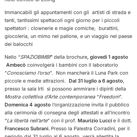
Immancabili gli appuntamenti con gli artisti di strada e
tanti, tantissimi spettacoli ogni giorno per i piccoli
spettatori : clownerie e magie comiche, burattini,
giocoleria, un mimo nel pallone, e un viaggio nel paese
dei balocchi
Nello “
SPAZIOBIMBI
”
della brochure
, giovedì 1 agosto
Ambecò
coinvolgerà i bambini con il laboratorio
“
Conosciamo l’orso
”.
Non mancherà il Luna Park con
piccole e medie attrazioni.
Dal 31 luglio a 6 agosto
,
presso la sala Irti si possono ammirare i dipinti della
Mostra collettiva d’Arte contemporanea
“
Freedom
”.
Domenica 4
agosto
l’organizzazione invita il pubblico
alla cerimonia di consegna degli attestati e all’incontro
“
La libertà nell’arte
” con il prof.
Maurizio Lucci
e il dott.
Francesco Subrani.
Presso la Palestra Corradini, per il
periodo dal 31 luglio al 6 agosto, verrà allestita la