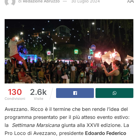
A
di
Redazione Abruzzo
30 Luglio 2024
A
130
2.6k
Condivisioni
Visite
Avezzano. Ricco è il termine che ben rende l’idea del
programma presentato per il più atteso evento estivo:
la
Settimana Marsicana
giunta alla XXVII edizione.
La
Pro Loco di Avezzano, presidente
Edoardo Federico