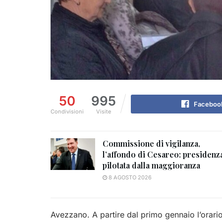
50
995
Faceboo
Condivisioni
Visite
Commissione di vigilanza,
l’affondo di Cesareo: presidenz
pilotata dalla maggioranza
8 AGOSTO 2026
Avezzano. A partire dal primo gennaio l’orario 