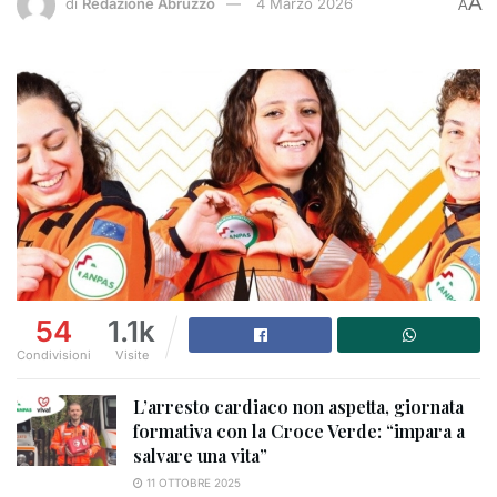
A
di
Redazione Abruzzo
4 Marzo 2026
A
54
1.1k
Condivisioni
Visite
​L’arresto cardiaco non aspetta, giornata
formativa con la Croce Verde: “impara a
salvare una vita”
11 OTTOBRE 2025