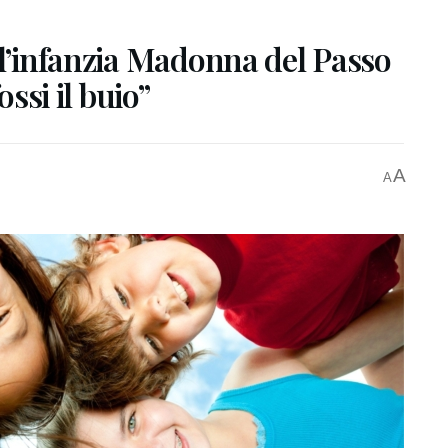
ll’infanzia Madonna del Passo
ossi il buio”
A
A