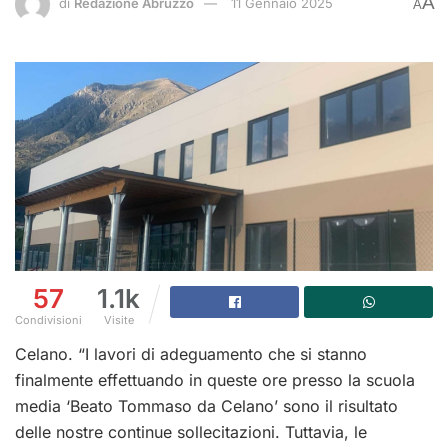
A
di
Redazione Abruzzo
11 Gennaio 2025
A
57
1.1k
Condivisioni
Visite
Celano. “I lavori di adeguamento che si stanno
finalmente effettuando in queste ore presso la scuola
media ‘Beato Tommaso da Celano’ sono il risultato
delle nostre continue sollecitazioni. Tuttavia, le