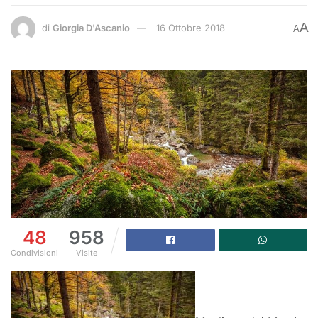
A
di
Giorgia D'Ascanio
16 Ottobre 2018
A
48
958
Condivisioni
Visite