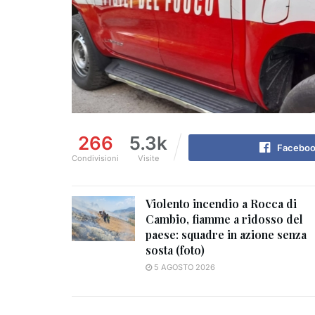
266
5.3k
Facebo
Condivisioni
Visite
Violento incendio a Rocca di
Cambio, fiamme a ridosso del
paese: squadre in azione senza
sosta (foto)
5 AGOSTO 2026