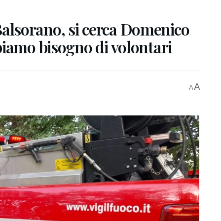
lsorano, si cerca Domenico
biamo bisogno di volontari
A
A