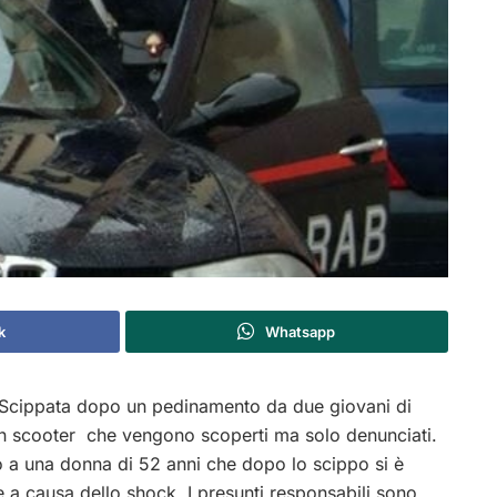
k
Whatsapp
Scippata dopo un pedinamento da due giovani di
n scooter che vengono scoperti ma solo denunciati.
 a una donna di 52 anni che dopo lo scippo si è
e a causa dello shock. I presunti responsabili sono