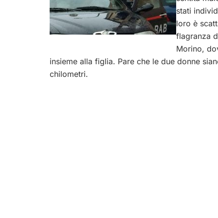
stati indiv
loro è scat
flagranza d
Morino, dov
insieme alla figlia. Pare che le due donne sian
chilometri.