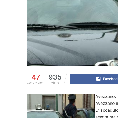
47
935
Faceboo
Condivisioni
Visite
Avezzano. 
Avezzano i
E’ accaduto
sentita mal