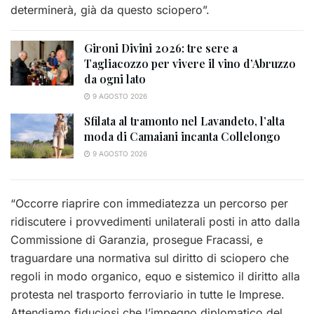
determinerà, già da questo sciopero”.
Gironi Divini 2026: tre sere a
Tagliacozzo per vivere il vino d’Abruzzo
da ogni lato
9 AGOSTO 2026
Sfilata al tramonto nel Lavandeto, l’alta
moda di Camaiani incanta Collelongo
9 AGOSTO 2026
“Occorre riaprire con immediatezza un percorso per
ridiscutere i provvedimenti unilaterali posti in atto dalla
Commissione di Garanzia, prosegue Fracassi, e
traguardare una normativa sul diritto di sciopero che
regoli in modo organico, equo e sistemico il diritto alla
protesta nel trasporto ferroviario in tutte le Imprese.
Attendiamo fiduciosi che l’impegno diplomatico del