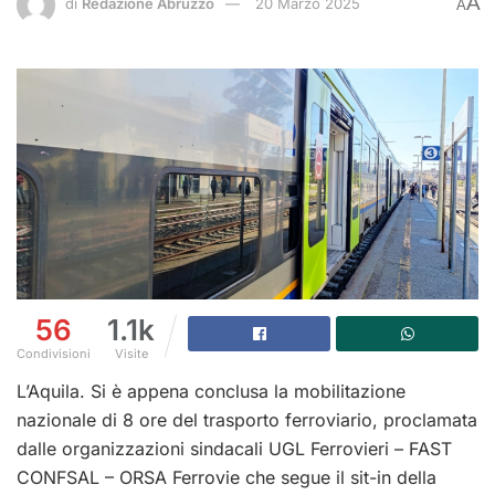
A
di
Redazione Abruzzo
20 Marzo 2025
A
56
1.1k
Condivisioni
Visite
L’Aquila. Si è appena conclusa la mobilitazione
nazionale di 8 ore del trasporto ferroviario, proclamata
dalle organizzazioni sindacali UGL Ferrovieri – FAST
CONFSAL – ORSA Ferrovie che segue il sit-in della