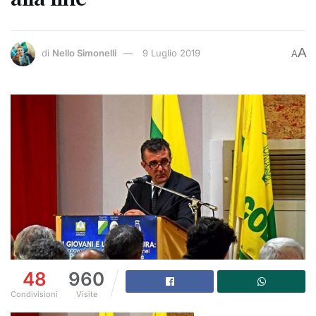
A
di
Nello Simonelli
9 Luglio 2019
A
48
960
Condivisioni
Visite