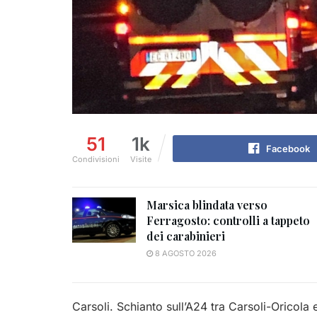
51
1k
Facebook
Condivisioni
Visite
Marsica blindata verso
Ferragosto: controlli a tappeto
dei carabinieri
8 AGOSTO 2026
Carsoli. Schianto sull’A24 tra Carsoli-Oricola