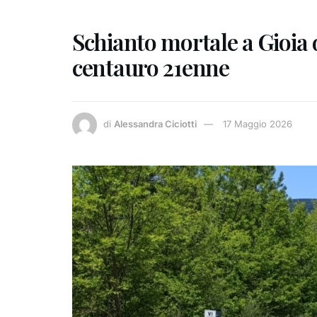
Schianto mortale a Gioia d
centauro 21enne
di
Alessandra Ciciotti
17 Maggio 2026