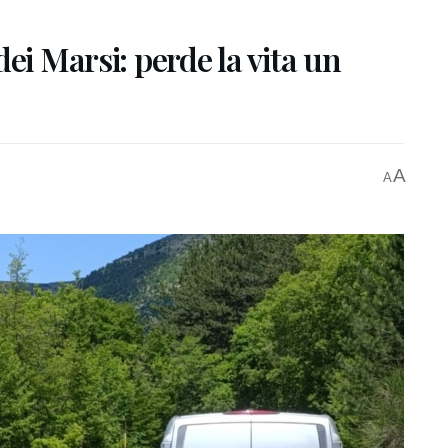
ei Marsi: perde la vita un
A
A