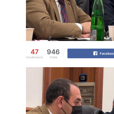
47
946
Faceboo
Condivisioni
Visite