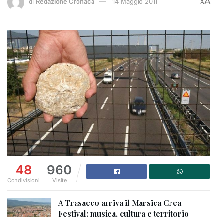
A
di
Redazione Cronaca
14 Maggio 2011
A
48
960
Condivisioni
Visite
A Trasacco arriva il Marsica Crea
Festival: musica, cultura e territorio