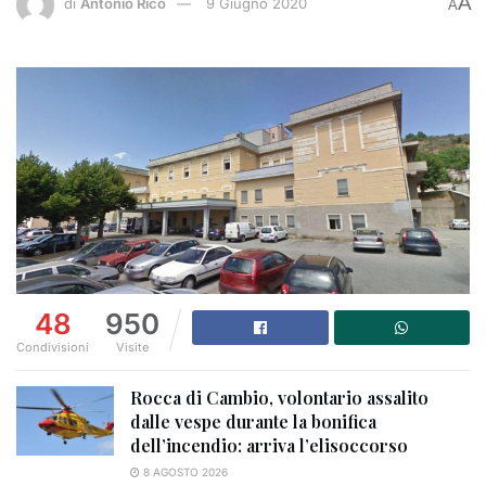
A
di
Antonio Rico
9 Giugno 2020
A
48
950
Condivisioni
Visite
Rocca di Cambio, volontario assalito
dalle vespe durante la bonifica
dell’incendio: arriva l’elisoccorso
8 AGOSTO 2026