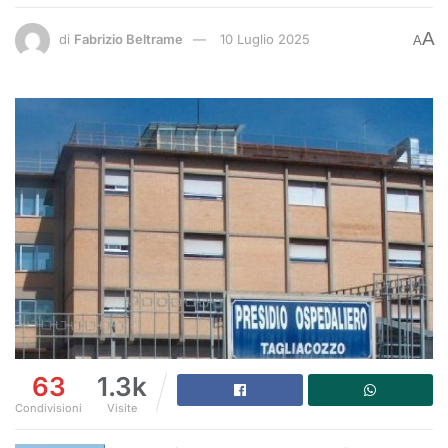
A
di
Fabrizio Beltrame
10 Luglio 2025
A
63
1.3k
Condivisioni
Visite