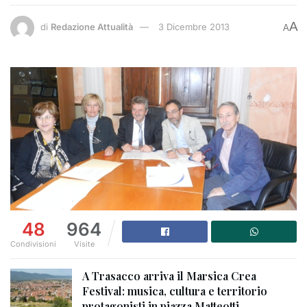
A
di
Redazione Attualità
3 Dicembre 2013
A
48
964
Condivisioni
Visite
A Trasacco arriva il Marsica Crea
Festival: musica, cultura e territorio
protagonisti in piazza Matteotti