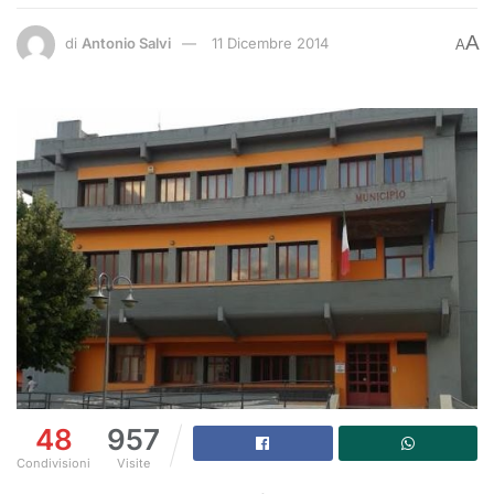
A
di
Antonio Salvi
11 Dicembre 2014
A
48
957
Condivisioni
Visite