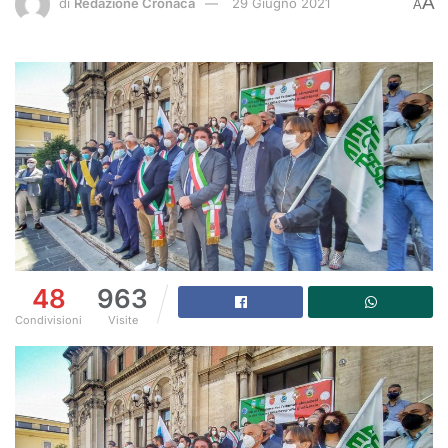
A
di
Redazione Cronaca
29 Giugno 2021
A
48
963
Condivisioni
Visite